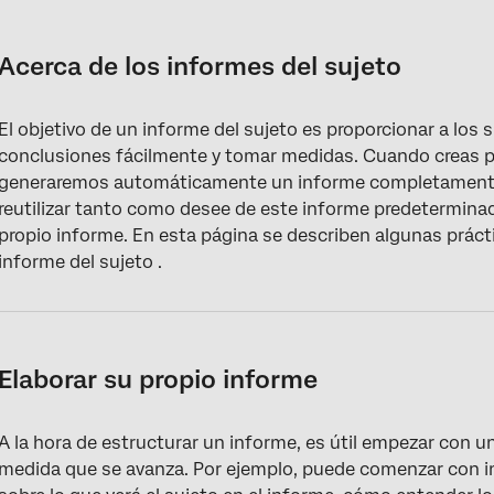
Acerca de los informes del sujeto
Elaborar su propio informe
Acerca de los informes del sujeto
Mejores prácticas para informes
El objetivo de un informe del sujeto es proporcionar a los
Preguntas frequentes
conclusiones fácilmente y tomar medidas. Cuando creas po
generaremos automáticamente un informe completamente de
reutilizar tanto como desee de este informe predetermina
propio informe. En esta página se describen algunas prác
informe del sujeto .
Elaborar su propio informe
A la hora de estructurar un informe, es útil empezar con un
medida que se avanza. Por ejemplo, puede comenzar con i