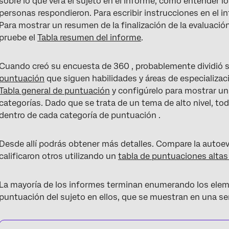
sobre lo que verá el sujeto en el informe, cómo entender l
personas respondieron. Para escribir instrucciones en el in
Para mostrar un resumen de la finalización de la evaluació
pruebe el
Tabla resumen del informe
.
Cuando creó su encuesta de 360 , probablemente dividió 
puntuación
que siguen habilidades y áreas de especializa
Tabla general de puntuación
y configúrelo para mostrar un
categorías. Dado que se trata de un tema de alto nivel, t
dentro de cada categoría de puntuación .
Desde allí podrás obtener más detalles. Compare la autoe
calificaron otros utilizando un
tabla de puntuaciones altas
La mayoría de los informes terminan enumerando los eleme
puntuación del sujeto en ellos, que se muestran en una se