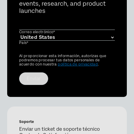
events, research, and product
launches
Correo electrónico*
País*
Privacy
Al proporcionar esta información, autorizas que
Optin
podremos procesar tus datos personales de
acuerdo con nuestra
política de privacidad
.
Enviar
Soporte
Enviar un ticket de soporte técnico