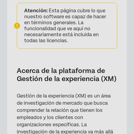
Acerca de la plataforma de Gestión de la
Atención:
Esta página cubre lo que
experiencia (XM)
nuestro software es capaz de hacer
Las principales áreas de productos de la
en términos generales. La
funcionalidad que ve aquí no
plataforma XM
necesariamente está incluida en
Plataforma Qualtrics
todas las licencias.
XM Discover
Integración de la plataforma XM
Acerca de la plataforma de
Recurso de soporte compartidos
Gestión de la experiencia (XM)
Contactar con soporte técnico
Gestión de la experiencia (XM) es un área
Preguntas frequentes
de investigación de mercado que busca
comprender la relación que tienen los
empleados y los clientes con
organizaciones específicas. La
investigación de la experiencia va más allá