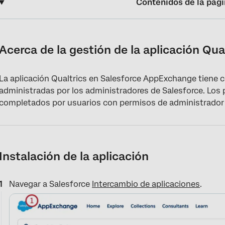
Contenidos de la pág
Acerca de la gestión de la aplicación Qualtrics en Salesforce
Instalación de la aplicación
Acerca de la gestión de la aplicación Qua
Configuración de la aplicación
La aplicación Qualtrics en Salesforce AppExchange tiene 
Conectando su Cuenta
administradas por los administradores de Salesforce. Los
Funciones personalizadas
completados por usuarios con permisos de administrador 
Distribuir Encuestas utilizando una dirección “De” personalizad
Cómo agregar widgets a las páginas de registros de Salesforce
Instalación de la aplicación
Resolución de problemas
Navegar a Salesforce
Intercambio de aplicaciones
.