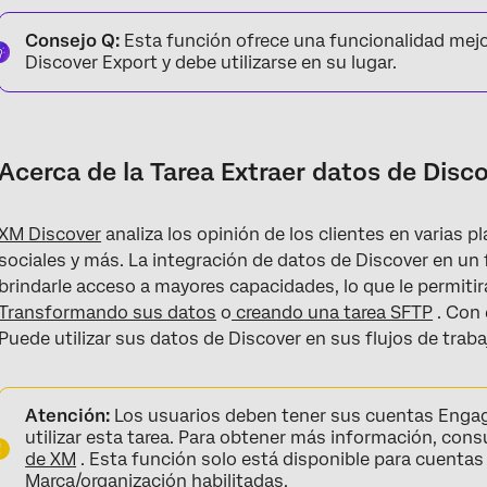
Acerca de la Tarea Extraer datos de Discover
Consejo Q:
Esta función ofrece una funcionalidad mejo
Discover requisitos
Discover Export y debe utilizarse en su lugar.
Configuración de una Tarea de extracción de datos desde Disc
Cadenas de consulta
Acerca de la Tarea Extraer datos de Disc
Filtro cadenas
XM Discover
analiza los opinión de los clientes en varias p
sociales y más. La integración de datos de Discover en un 
brindarle acceso a mayores capacidades, lo que le permitirá
Transformando sus datos
o
creando una tarea SFTP
. Con 
Puede utilizar sus datos de Discover en sus flujos de traba
Atención:
Los usuarios deben tener sus cuentas Engag
utilizar esta tarea. Para obtener más información, cons
de XM
. Esta función solo está disponible para cuenta
Marca/organización habilitadas.