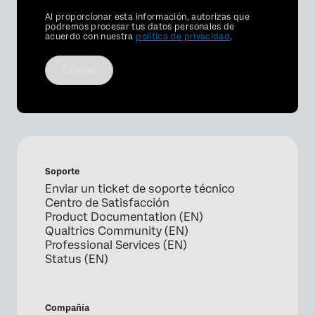
Privacy
Al proporcionar esta información, autorizas que
Optin
podremos procesar tus datos personales de
acuerdo con nuestra
política de privacidad
.
Enviar
Soporte
Enviar un ticket de soporte técnico
Centro de Satisfacción
Product Documentation (EN)
Qualtrics Community (EN)
Professional Services (EN)
Status (EN)
Compañía