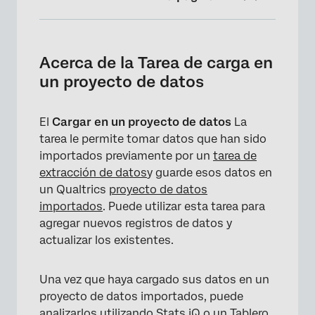
Acerca de la Tarea de carga en un proyecto
de datos
Acerca de la Tarea de carga en
Configuración de una Tarea de carga en un
un proyecto de datos
proyecto de datos
Asignación de campos de origen a campos
El
Cargar en un proyecto de datos
La
de proyecto de datos
tarea le permite tomar datos que han sido
importados previamente por un
tarea de
Carga de asignaciones de campos
extracción de datos
y guarde esos datos en
Asignación de valores de campo
un Qualtrics
proyecto de datos
importados
. Puede utilizar esta tarea para
Preguntas frequentes
agregar nuevos registros de datos y
actualizar los existentes.
Una vez que haya cargado sus datos en un
proyecto de datos importados, puede
analizarlos utilizando
Stats iQ
o un
Tablero
.