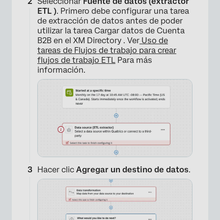
Seleccionar
Fuente de datos (extractor
ETL )
. Primero debe configurar una tarea
de extracción de datos antes de poder
utilizar la tarea Cargar datos de Cuenta
B2B en el XM Directory . Ver
Uso de
tareas de Flujos de trabajo para crear
flujos de trabajo ETL
Para más
información.
Hacer clic
Agregar un destino de datos
.