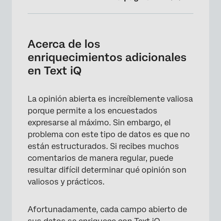
Acerca de los enriquecimientos adicionales
en Text iQ
Acerca de los
Accionabilidad
enriquecimientos adicionales
en Text iQ
Esfuerzo
Emoción e intensidad emocional
La opinión abierta es increíblemente valiosa
Añadiendo enriquecimientos
porque permite a los encuestados
expresarse al máximo. Sin embargo, el
Dónde ver enriquecimientos adicionales
problema con este tipo de datos es que no
Campos compatibles con enriquecimientos
están estructurados. Si recibes muchos
de Text iQ
comentarios de manera regular, puede
resultar difícil determinar qué opinión son
valiosos y prácticos.
Afortunadamente, cada campo abierto de