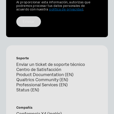
Privacy
Al proporcionar esta información, autorizas que
Optin
podremos procesar tus datos personales de
acuerdo con nuestra
política de privacidad
.
Enviar
Soporte
Enviar un ticket de soporte técnico
Centro de Satisfacción
Product Documentation (EN)
Qualtrics Community (EN)
Professional Services (EN)
Status (EN)
Compañía
Conferencia X4 (inglés)