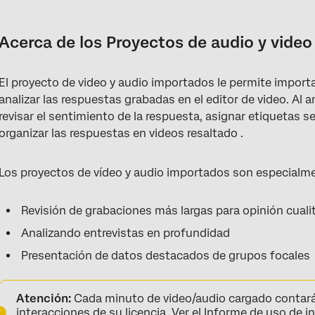
Acerca de los Proyectos de audio y video importados
Configuración de un proyecto de audio y vídeo importado
Acerca de los Proyectos de audio y vide
Biblioteca de audios y videos
El proyecto de video y audio importados le permite importa
Visualización de una sola respuesta
analizar las respuestas grabadas en el editor de video. Al
Transcripción y Sentimiento
revisar el sentimiento de la respuesta, asignar etiquetas s
organizar las respuestas en videos resaltado .
Capítulos
Creando un clip
Los proyectos de vídeo y audio importados son especialmen
Creador de carretes Resaltado
Revisión de grabaciones más largas para opinión cuali
Preguntas frequentes
Analizando entrevistas en profundidad
Presentación de datos destacados de grupos focales
Atención:
Cada minuto de video/audio cargado contará 
interacciones de su licencia. Ver el
Informe de uso de i