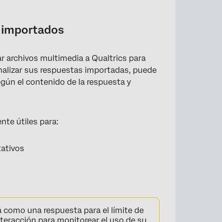
o importados
r archivos multimedia a Qualtrics para
 analizar sus respuestas importadas, puede
egún el contenido de la respuesta y
te útiles para:
tativos
como una respuesta para el límite de
nteracción
para monitorear el uso de su