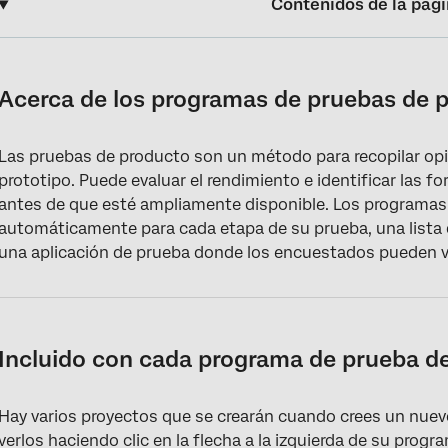
Contenidos de la pág
Acerca de los programas de pruebas de productos
Incluido con cada programa de prueba de producto
Acerca de los programas de pruebas de 
Creación de un programa de pruebas de productos
Las pruebas de producto son un método para recopilar op
Pestaña de descripción general
prototipo. Puede evaluar el rendimiento e identificar las f
Pestaña de participantes
antes de que esté ampliamente disponible. Los programas
automáticamente para cada etapa de su prueba, una lista
Pestaña de configuración
una aplicación de prueba donde los encuestados pueden ve
Colaboración en Proyectos de pruebas de productos
Incluido con cada programa de prueba d
Hay varios proyectos que se crearán cuando crees un nue
verlos haciendo clic en la flecha a la izquierda de su prog