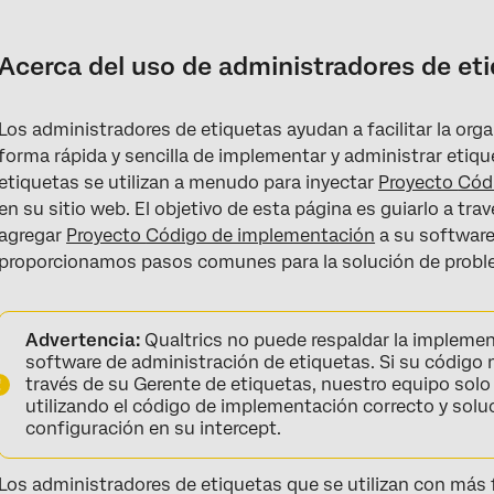
Acerca del uso de administradores de etiquetas
Implementación con administradores de etiquetas
Acerca del uso de administradores de et
Cómo encontrar los identificadores de proyectos
Los administradores de etiquetas ayudan a facilitar la orga
Consejos para la solución de problemas
forma rápida y sencilla de implementar y administrar etiqu
etiquetas se utilizan a menudo para inyectar
Proyecto
Cód
en su sitio web. El objetivo de esta página es guiarlo a tr
agregar
Proyecto
Código de implementación
a su software
proporcionamos pasos comunes para la solución de probl
Advertencia:
Qualtrics no puede respaldar la implemen
software de administración de etiquetas. Si su código
través de su Gerente de etiquetas, nuestro equipo sol
utilizando el código de implementación correcto y solu
configuración en su intercept.
Los administradores de etiquetas que se utilizan con más