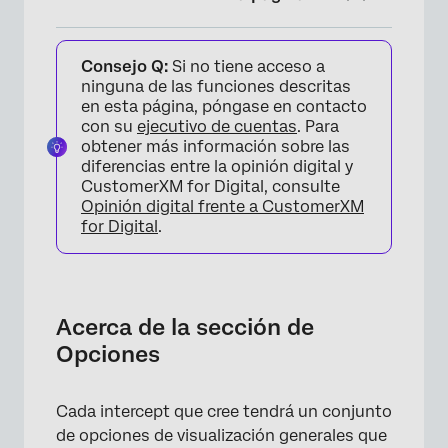
Acerca de la sección de Opciones
Consejo Q:
Si no tiene acceso a
Frecuencia de muestra de visualización
ninguna de las funciones descritas
en esta página, póngase en contacto
Prevención de visualización repetida y
con su
ejecutivo de cuentas
. Para
dominio de cookies
obtener más información sobre las
diferencias entre la opinión digital y
Intercept de pantalla
CustomerXM for Digital, consulte
Opinión digital frente a CustomerXM
Aleatorizar conjunto de acciones
for Digital
.
Utilizar un promedio de conjuntos de
acciones
Ocultar cuando las cookies están
Acerca de la sección de
deshabilitadas
Opciones
Ocultar cuando el almacenamiento local está
deshabilitado
Cada intercept que cree tendrá un conjunto
de opciones de visualización generales que
Enlace al XM Directory