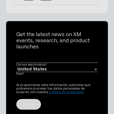
Get the latest news on XM
events, research, and product
launches
Correo electrónico*
País*
Privacy
Al proporcionar esta información, autorizas que
Optin
podremos procesar tus datos personales de
acuerdo con nuestra
política de privacidad
.
Enviar