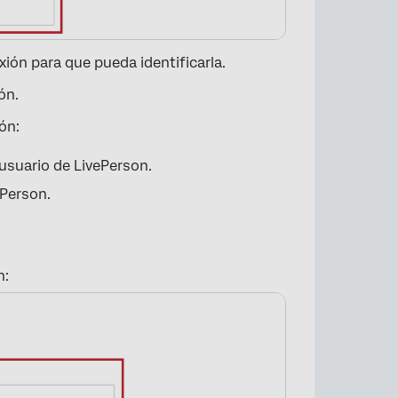
ión para que pueda identificarla.
ón.
ón:
suario de LivePerson.
Person.
×
n: