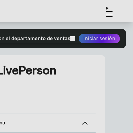
on el departamento de ventas
Iniciar sesión
LivePerson
ina