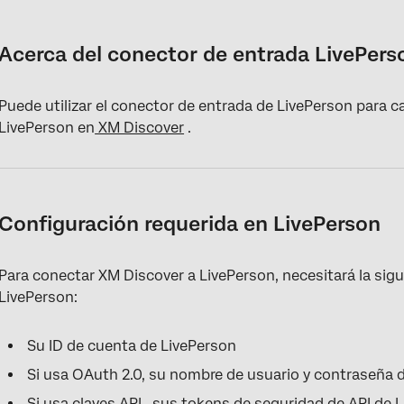
Acerca del conector de entrada LivePerson
Configuración requerida en LivePerson
Acerca del conector de entrada LivePers
Configuración de un trabajo entrante de LivePerson
Puede utilizar el conector de entrada de LivePerson para 
Asignación de datos predeterminada
LivePerson en
XM Discover
.
Configuración requerida en LivePerson
Para conectar XM Discover a LivePerson, necesitará la sig
LivePerson:
Su ID de cuenta de LivePerson
Si usa OAuth 2.0, su nombre de usuario y contraseña 
Si usa claves API , sus tokens de seguridad de API de 