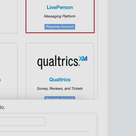
×
lo.