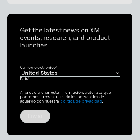
Get the latest news on XM
events, research, and product
launches
Correo electrónico*
País*
Privacy
Al proporcionar esta información, autorizas que
Optin
podremos procesar tus datos personales de
acuerdo con nuestra
política de privacidad
.
Enviar