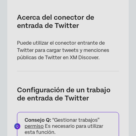
Acerca del conector de entrada de Twitter
Configuración de un trabajo de entrada de
Acerca del conector de
Twitter
entrada de Twitter
Asignación de datos predeterminada
Puede utilizar el conector entrante de
Twitter para cargar tweets y menciones
públicas de Twitter en XM Discover.
Configuración de un trabajo
de entrada de Twitter
Consejo Q:
“Gestionar trabajos”
permiso
Es necesario para utilizar
esta función.