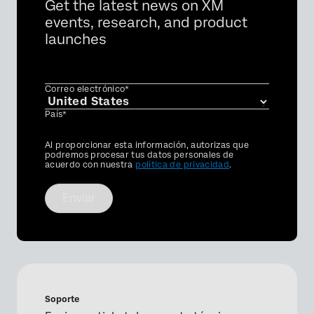
Get the latest news on XM
events, research, and product
launches
Correo electrónico*
País*
Privacy
Al proporcionar esta información, autorizas que
Optin
podremos procesar tus datos personales de
acuerdo con nuestra
política de privacidad
.
Enviar
Soporte