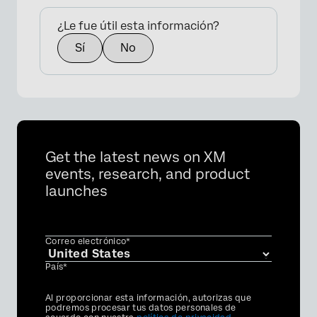
¿Le fue útil esta información?
Sí
No
Get the latest news on XM
events, research, and product
launches
Correo electrónico*
País*
Privacy
Al proporcionar esta información, autorizas que
Optin
podremos procesar tus datos personales de