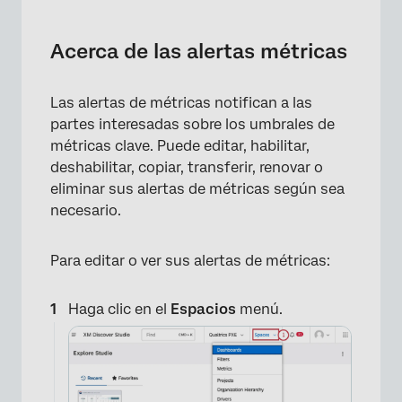
Acerca de las alertas métricas
Cómo encontrar alertas de métricas
Acerca de las alertas métricas
existentes
Información sobre alertas métricas
Las alertas de métricas notifican a las
partes interesadas sobre los umbrales de
Gestión de alertas de métricas
métricas clave. Puede editar, habilitar,
Renovación de una alerta de métrica vencida
deshabilitar, copiar, transferir, renovar o
eliminar sus alertas de métricas según sea
Transferencia de alertas métricas
necesario.
Gestión de cancelaciones de alertas de
métricas
Para editar o ver sus alertas de métricas:
Preguntas frequentes
Haga clic en el
Espacios
menú.