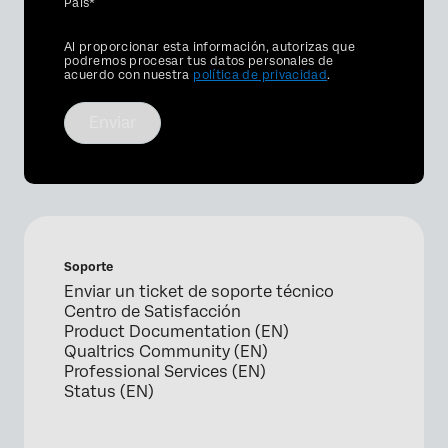
País*
Privacy
Al proporcionar esta información, autorizas que
Optin
podremos procesar tus datos personales de
acuerdo con nuestra
política de privacidad
.
Enviar
Soporte
Enviar un ticket de soporte técnico
Centro de Satisfacción
Product Documentation (EN)
Qualtrics Community (EN)
Professional Services (EN)
Status (EN)