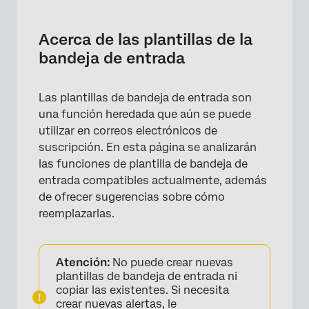
Acerca de las plantillas de la bandeja de
entrada
Acerca de las plantillas de la
Administrar plantillas de la bandeja de
bandeja de entrada
entrada
Uso de plantillas de bandeja de entrada en
Las plantillas de bandeja de entrada son
suscripciones de correo electrónico
una función heredada que aún se puede
utilizar en correos electrónicos de
Reemplazo de suscripciones de correo
suscripción. En esta página se analizarán
electrónico de plantillas de bandeja de
las funciones de plantilla de bandeja de
entrada
entrada compatibles actualmente, además
de ofrecer sugerencias sobre cómo
reemplazarlas.
Atención:
No puede crear nuevas
plantillas de bandeja de entrada ni
copiar las existentes. Si necesita
crear nuevas alertas, le