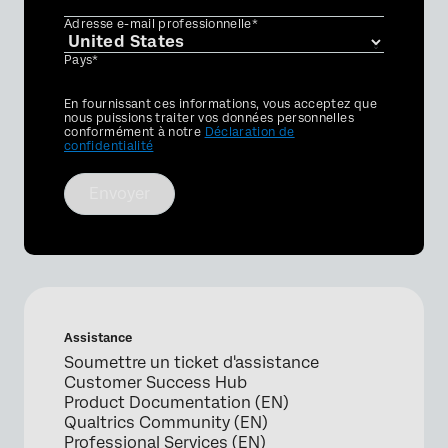
Adresse e-mail professionnelle*
Pays*
Privacy
En fournissant ces informations, vous acceptez que
Optin
nous puissions traiter vos données personnelles
conformément à notre
Déclaration de
confidentialité
Envoyer
Assistance
Soumettre un ticket d'assistance
Customer Success Hub
Product Documentation (EN)
Qualtrics Community (EN)
Professional Services (EN)