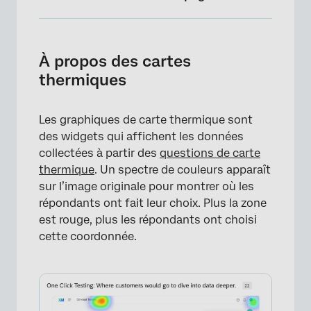
À propos des cartes thermiques
Les cartes thermiques dans les tableaux de
À propos des cartes
bord des résultats
thermiques
Carte thermique dans les résultats de
l’héritage
Les graphiques de carte thermique sont
des widgets qui affichent les données
FAQs
collectées à partir des
questions de carte
thermique
. Un spectre de couleurs apparaît
sur l’image originale pour montrer où les
répondants ont fait leur choix. Plus la zone
est rouge, plus les répondants ont choisi
cette coordonnée.