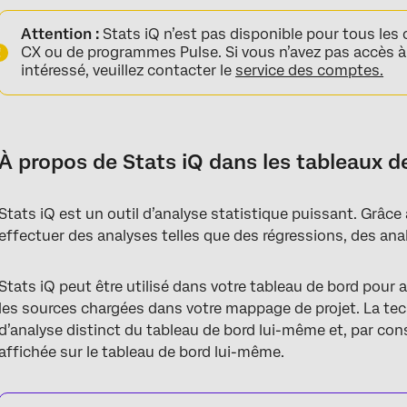
À propos de Stats iQ dans les tableaux de bord
Attention :
Stats iQ n’est pas disponible pour tous les 
Accessibilité de Stats iQ
CX ou de programmes Pulse. Si vous n’avez pas accès à
intéressé, veuillez contacter le
service des comptes.
Capacités des Stats iQ
FAQs
À propos de Stats iQ dans les tableaux d
Stats iQ est un outil d’analyse statistique puissant. Grâce
effectuer des analyses telles que des régressions, des anal
Stats iQ peut être utilisé dans votre tableau de bord pour
les sources chargées dans votre mappage de projet. La te
d’analyse distinct du tableau de bord lui-même et, par con
affichée sur le tableau de bord lui-même.