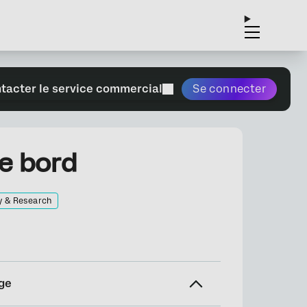
tacter le service commercial
Se connecter
e bord
y & Research
ge