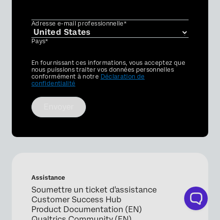
Adresse e-mail professionnelle*
Pays*
Privacy
En fournissant ces informations, vous acceptez que
Optin
nous puissions traiter vos données personnelles
conformément à notre
Déclaration de
confidentialité
Envoyer
Assistance
Soumettre un ticket d'assistance
Customer Success Hub
Product Documentation (EN)
Qualtrics Community (EN)