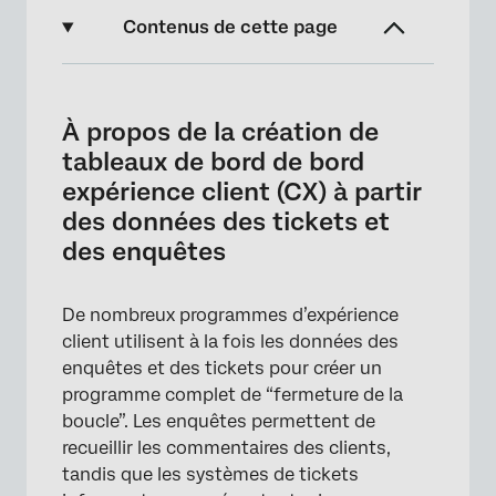
Contenus de cette page
À propos de la création de tableaux de bord
de bord expérience client (CX) à partir des
À propos de la création de
données des tickets et des enquêtes
tableaux de bord de bord
Création de Tickets dans les Enquêtes
expérience client (CX) à partir
des données des tickets et
Création d’un modèle de données
des enquêtes
Création d’un tableau de bord
Exemples de Widgets
De nombreux programmes d’expérience
Modification de la source de données du
client utilisent à la fois les données des
Tableau de bord
enquêtes et des tickets pour créer un
programme complet de “fermeture de la
Migration des données de rapports de
boucle”. Les enquêtes permettent de
tickets vers le modeleur de données
recueillir les commentaires des clients,
tandis que les systèmes de tickets