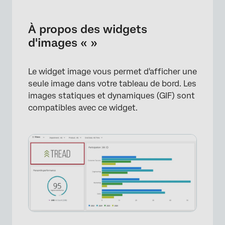
À propos des widgets d'images « »
Types de tableaux de bord
À propos des widgets
d'images « »
Configuration de base
Taille et alignement de l'image
Le widget image vous permet d'afficher une
Personnalisation d'un widget
seule image dans votre tableau de bord. Les
images statiques et dynamiques (GIF) sont
Ancien widget d'image
compatibles avec ce widget.
FAQs