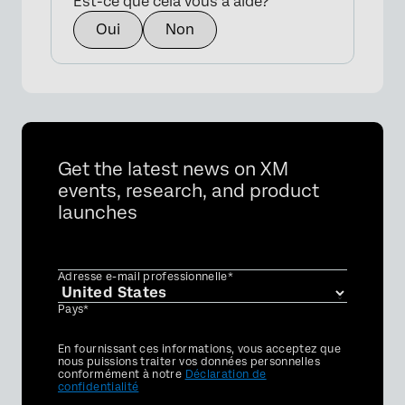
Est-ce que cela vous a aidé?
Oui
Non
Get the latest news on XM
events, research, and product
launches
Adresse e-mail professionnelle*
Pays*
Privacy
En fournissant ces informations, vous acceptez que
Optin
nous puissions traiter vos données personnelles
conformément à notre
Déclaration de
confidentialité