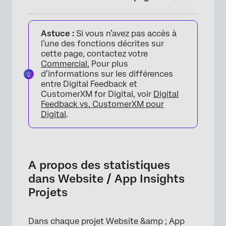
A propos des statistiques dans Website /
Astuce :
Si vous n’avez pas accès à
App Insights Projets
l’une des fonctions décrites sur
Statistiques des projets
cette page, contactez votre
Commercial.
Pour plus
Onglet Statistiques d’intercept
d’informations sur les différences
entre Digital Feedback et
Onglet Statistiques Créatives
CustomerXM for Digital, voir
Digital
Feedback vs. CustomerXM pour
Impressions
Digital
.
Clics
Nombre de consultations de pages
A propos des statistiques
Utilisation de l’onglet Statistiques
dans Website / App Insights
FAQs
Projets
Dans chaque projet Website &amp ; App