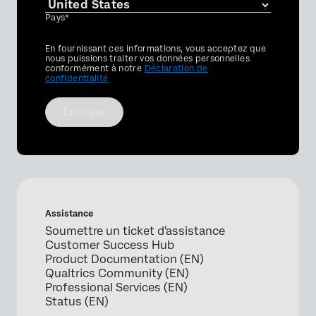
Pays*
Privacy
En fournissant ces informations, vous acceptez que
Optin
nous puissions traiter vos données personnelles
conformément à notre
Déclaration de
confidentialité
Envoyer
Assistance
Soumettre un ticket d'assistance
Customer Success Hub
Product Documentation (EN)
Qualtrics Community (EN)
Professional Services (EN)
Status (EN)