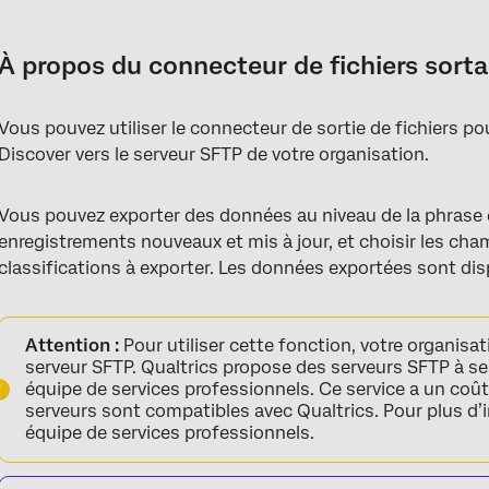
À propos du connecteur de fichiers sortants
Configuration d’un travail de sortie de fichiers
À propos du connecteur de fichiers sort
Ajout d’un compte SFTP
Vous pouvez utiliser le connecteur de sortie de fichiers p
Discover vers le serveur SFTP de votre organisation.
Vous pouvez exporter des données au niveau de la phrase e
enregistrements nouveaux et mis à jour, et choisir les cha
classifications à exporter. Les données exportées sont di
Attention :
Pour utiliser cette fonction, votre organisa
serveur SFTP. Qualtrics propose des serveurs SFTP à ses
équipe de services professionnels. Ce service a un coû
serveurs sont compatibles avec Qualtrics. Pour plus d’i
équipe de services professionnels.