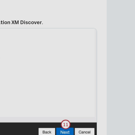
.
×
ation XM Discover
.