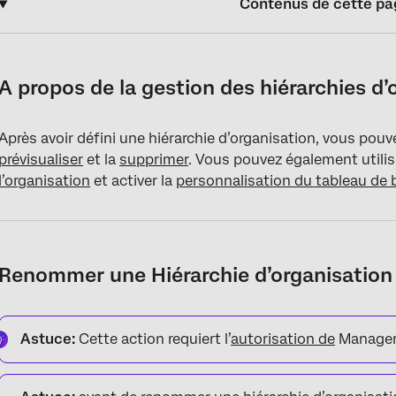
Contenus de cette pa
A propos de la gestion des hiérarchies d’organisation
Renommer une Hiérarchie d’organisation
A propos de la gestion des hiérarchies d’
Modification d’une Hiérarchie d’organisation
Après avoir défini une hiérarchie d’organisation, vous pouv
Utilisation des versions de la Hiérarchie de l’organisation
prévisualiser
et la
supprimer
. Vous pouvez également utilis
Suppression d’une Hiérarchie d’organisation
l’organisation
et activer la
personnalisation du tableau de 
Personnalisation du tableau de bord
Prévisualisation d’une Hiérarchie d’organisation
Renommer une Hiérarchie d’organisation
Astuce:
Cette action requiert l’
autorisation de
Manager 