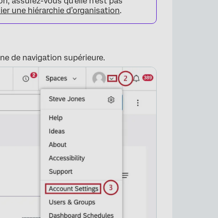
n, assurez-vous qu’elle n’est pas
ier une hiérarchie d’organisation
.
one de navigation supérieure.