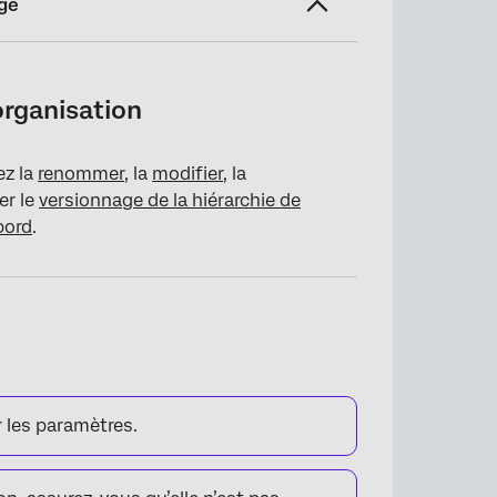
ge
organisation
ez la
renommer
, la
modifier
, la
er le
versionnage de la hiérarchie de
bord
.
les paramètres.