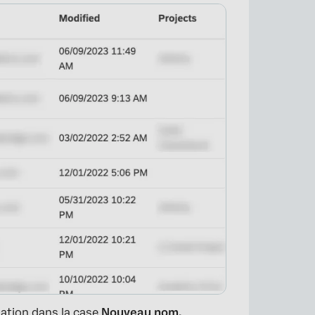
×
sation dans la case
Nouveau nom.