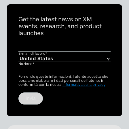
Get the latest news on XM
events, research, and product
launches
E-mail di lavoro*
Nazione*
Privacy
Fornendo queste informazioni, l'utente accetta che
Optin
possiamo elaborare i dati personali dell'utente in
conformità con la nostra
Informativa sulla privacy
Invia