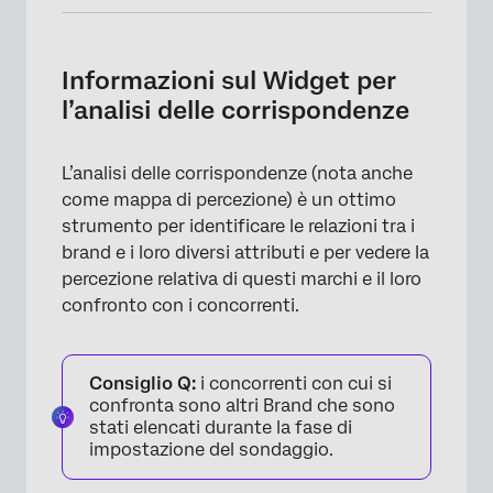
Informazioni sul Widget per l’analisi delle
corrispondenze
Informazioni sul Widget per
Requisiti dei dati
l’analisi delle corrispondenze
Aggiunta di campi al Widget
L’analisi delle corrispondenze (nota anche
Nascondere e rinominare i Brand e i Tratti
come mappa di percezione) è un ottimo
Cambiare i colori del Brand e degli Attributi
strumento per identificare le relazioni tra i
brand e i loro diversi attributi e per vedere la
Opzioni aggiuntive
percezione relativa di questi marchi e il loro
Interpretazione
confronto con i concorrenti.
FAQs
Consiglio Q:
i concorrenti con cui si
confronta sono altri Brand che sono
stati elencati durante la fase di
impostazione del sondaggio.