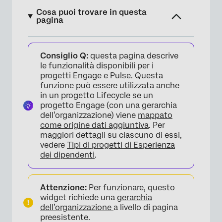
Cosa puoi trovare in questa
pagina
Informazioni sui Widget Riepilogo piano
Consiglio Q:
questa pagina descrive
d’azione
le funzionalità disponibili per i
Metriche chiave
progetti Engage e Pulse. Questa
funzione può essere utilizzata anche
Anteprima dei piani d’azione
in un progetto Lifecycle se un
progetto Engage (con una gerarchia
Filtri
dell’organizzazione) viene
mappato
come origine dati aggiuntiva
. Per
maggiori dettagli su ciascuno di essi,
vedere
Tipi di progetti di Esperienza
dei dipendenti
.
Attenzione:
Per funzionare, questo
widget richiede una
gerarchia
dell’organizzazione
a livello di pagina
preesistente.