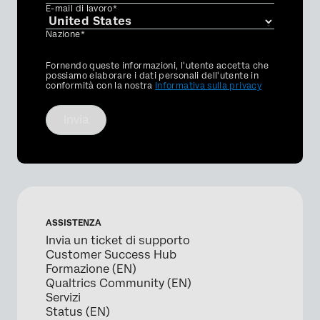
E-mail di lavoro*
Nazione*
Privacy
Fornendo queste informazioni, l'utente accetta che
Optin
possiamo elaborare i dati personali dell'utente in
conformità con la nostra
Informativa sulla privacy
Invia
ASSISTENZA
Invia un ticket di supporto
Customer Success Hub
Formazione (EN)
Qualtrics Community (EN)
Servizi
Status (EN)