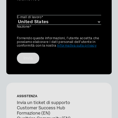
E-mail di lavoro*
Nazione*
Privacy
Fornendo queste informazioni, l'utente accetta che
Optin
possiamo elaborare i dati personali dell'utente in
conformità con la nostra
Informativa sulla privacy
Invia
ASSISTENZA
Invia un ticket di supporto
Customer Success Hub
Formazione (EN)