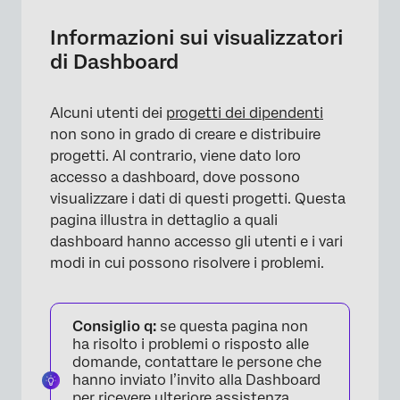
Accesso
Informazioni sui visualizzatori
di Dashboard
Navigazione nel Dashboard
Filtro dei dati
Alcuni utenti dei
progetti dei dipendenti
Scaricare il contenuto
non sono in grado di creare e distribuire
progetti. Al contrario, viene dato loro
Piani d’azione
accesso a dashboard, dove possono
Modifica dei Dashboard
visualizzare i dati di questi progetti. Questa
pagina illustra in dettaglio a quali
Convalida gerarchia organizzativa
dashboard hanno accesso gli utenti e i vari
FAQs
modi in cui possono risolvere i problemi.
Consiglio q:
se questa pagina non
ha risolto i problemi o risposto alle
domande, contattare le persone che
hanno inviato l’invito alla Dashboard
per ricevere ulteriore assistenza.