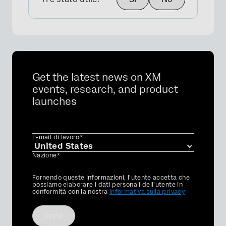
Get the latest news on XM
events, research, and product
launches
E-mail di lavoro*
Nazione*
Privacy
Fornendo queste informazioni, l'utente accetta che
Optin
possiamo elaborare i dati personali dell'utente in
conformità con la nostra
Informativa sulla privacy
Invia