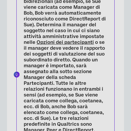
bidirezionali (ad esempio, se Sue
viene caricata come
Manager
di
Bob, Bob verrà automaticamente
riconosciuto come
DirectReport
di
Sue). Determina il manager del
soggetto nel caso in cui ci siano
attività amministrative impostate
nelle
Opzioni dei partecipanti
o se
il manager deve vedere il rapporto
dei soggetti di valutazione del suo
subordinato diretto. Quando un
manager è importato, sarà
assegnato alla sotto sezione
Manager della scheda
Partecipanti. Tutte le altre
relazioni funzionano in entrambi i
sensi (ad esempio, se Sue viene
caricata come
collega, coetanea
,
ecc. di Bob, anche Bob sarà
×
elencato come
collega, coetanea
,
ecc. di Sue). Le tre relazioni
predefinite in Qualtrics sono
Manager, Peer
e
DirectReport
.