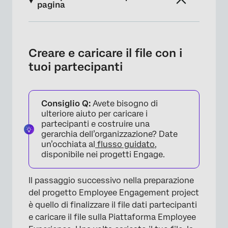
pagina
Creare e caricare il file con i tuoi partecipanti
Scegliere il metodo di distribuzione del
Creare e caricare il file con i
sondaggio
tuoi partecipanti
Opzioni sondaggio
Creare messaggi di invito e di promemoria
Consiglio Q:
Avete bisogno di
ulteriore aiuto per caricare i
FAQs
partecipanti e costruire una
gerarchia dell’organizzazione? Date
un’occhiata al
flusso guidato
,
disponibile nei progetti Engage.
Il passaggio successivo nella preparazione
del progetto Employee Engagement project
è quello di finalizzare il file dati partecipanti
e caricare il file sulla Piattaforma Employee