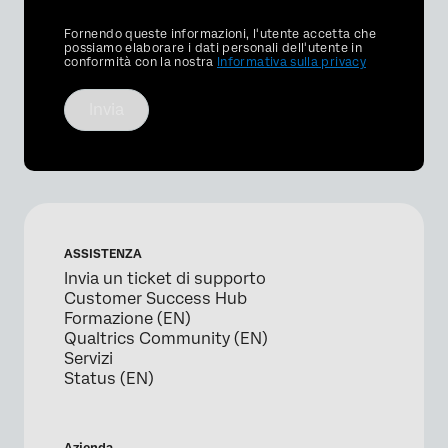
Privacy
Fornendo queste informazioni, l'utente accetta che
Optin
possiamo elaborare i dati personali dell'utente in
conformità con la nostra
Informativa sulla privacy
Invia
ASSISTENZA
Invia un ticket di supporto
Customer Success Hub
Formazione (EN)
Qualtrics Community (EN)
Servizi
Status (EN)
Azienda