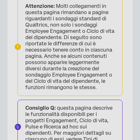
Attenzione:
Molti collegamenti in
Elementi del flusso del sondaggio
questa pagina rimandano a pagine
riguardanti i sondaggi standard di
Autenticatore
Qualtrics, non solo i sondaggi
Employee Engagement o Ciclo di vita
Elemento di fine sondaggio
del dipendente. Di seguito sono
riportate le differenze di cui è
necessario tenere conto in ciascuna
pagina. Anche se alcuni contenuti
possono apparire leggermente
diversi durante la creazione del
sondaggio Employee Engagement o
del Ciclo di vita del dipendente, le
funzioni rimangono le stesse.
Consiglio Q:
questa pagina descrive
le funzionalità disponibili per i
progetti Engagement, Ciclo di vita,
Pulse e Ricerca ad hoc sui
dipendenti. Per maggiori dettagli su
ciascuno di essi, vedere
Tipi di