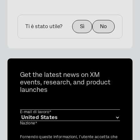
Ti è stato utile?
Sì
No
Get the latest news on XM
events, research, and product
launches
E-mail di lavoro*
Nazione*
Privacy
Fornendo queste informazioni, l'utente accetta che