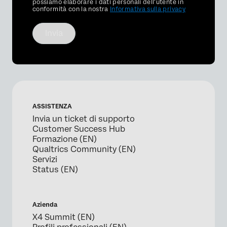
Optin
possiamo elaborare i dati personali dell'utente in
conformità con la nostra
Informativa sulla privacy
Invia
ASSISTENZA
Invia un ticket di supporto
Customer Success Hub
Formazione (EN)
Qualtrics Community (EN)
Servizi
Status (EN)
Azienda
X4 Summit (EN)