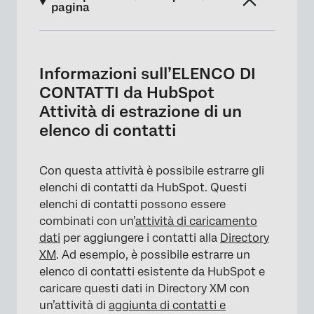
pagina
Informazioni sull’ELENCO DI CONTATTI da
HubSpot Attività di estrazione di un elenco
Informazioni sull’ELENCO DI
di contatti
CONTATTI da HubSpot
Impostazione dell’estrazione di un elenco di
Attività di estrazione di un
contatti da HubSpot Attività
elenco di contatti
Permessi HubSpot necessari
Con questa attività è possibile estrarre gli
elenchi di contatti da HubSpot. Questi
elenchi di contatti possono essere
combinati con un’
attività di caricamento
dati
per aggiungere i contatti alla
Directory
XM
. Ad esempio, è possibile estrarre un
elenco di contatti esistente da HubSpot e
caricare questi dati in Directory XM con
un’attività di
aggiunta di contatti e