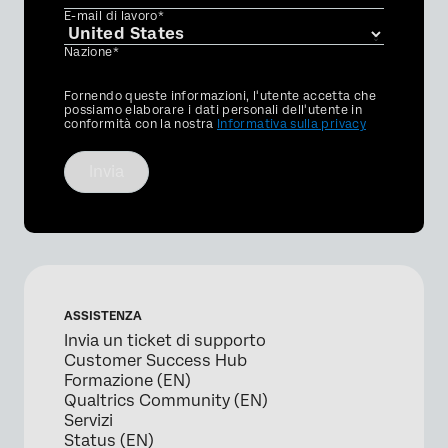
E-mail di lavoro*
Nazione*
Privacy
Fornendo queste informazioni, l'utente accetta che
Optin
possiamo elaborare i dati personali dell'utente in
conformità con la nostra
Informativa sulla privacy
Invia
ASSISTENZA
Invia un ticket di supporto
Customer Success Hub
Formazione (EN)
Qualtrics Community (EN)
Servizi
Status (EN)