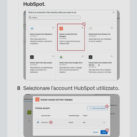
HubSpot
.
Selezionare l’account HubSpot utilizzato.