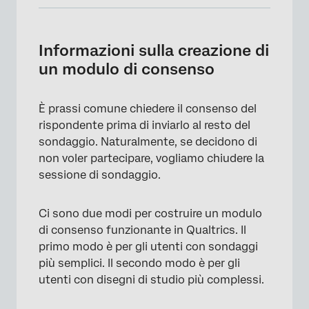
Informazioni sulla creazione di un modulo di
consenso
Informazioni sulla creazione di
Creazione di un modulo di consenso per un
un modulo di consenso
semplice sondaggio
Creazione di un modulo di consenso per un
È prassi comune chiedere il consenso del
sondaggio avanzato
rispondente prima di inviarlo al resto del
sondaggio. Naturalmente, se decidono di
FAQs
non voler partecipare, vogliamo chiudere la
sessione di sondaggio.
Ci sono due modi per costruire un modulo
di consenso funzionante in Qualtrics. Il
primo modo è per gli utenti con sondaggi
più semplici. Il secondo modo è per gli
utenti con disegni di studio più complessi.