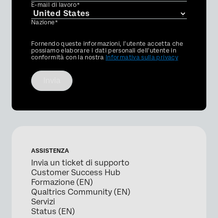
E-mail di lavoro*
Nazione*
Privacy
Fornendo queste informazioni, l'utente accetta che
Optin
possiamo elaborare i dati personali dell'utente in
conformità con la nostra
Informativa sulla privacy
Invia
ASSISTENZA
Invia un ticket di supporto
Customer Success Hub
Formazione (EN)
Qualtrics Community (EN)
Servizi
Status (EN)