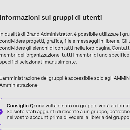
Informazioni sui gruppi di utenti
Creare nuovi gruppi
Informazioni sui gruppi di utenti
Aggiunta manuale di utenti a un gruppo
In qualità di
Brand Administrator
, è possibile utilizzare i g
Dare a un utente permessi di gruppo aggiuntivi
condividere progetti, grafica, file e messaggi in
librerie
. Gl
Tipi di gruppi
condividere gli elenchi di contatti nella loro pagina
Contatt
membri dell’organizzazione, tutti i membri di uno specific
Eliminazione di gruppi o tipi di gruppo
specifici selezionati manualmente.
Utilizzo dei gruppi di utenti
L’amministrazione dei gruppi è accessibile solo agli AMM
Creazione di una libreria a livello di organizzazione
Amministrazione.
Prassi raccomandate
FAQs
Consiglio Q:
una volta creato un gruppo, verrà automa
Se siete stati aggiunti di recente a un gruppo, potrebbe
nel vostro account prima di vedere la libreria del gruppo