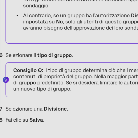
sondaggio.
Al contrario, se un gruppo ha l’autorizzazione
Dis
impostata su
No
, solo gli utenti di questo gru
avranno bisogno dell’approvazione dei loro sond
Selezionare il
tipo di gruppo
.
Consiglio Q:
il tipo di gruppo determina ciò che i m
contenuti di proprietà del gruppo. Nella maggior parte d
di gruppo predefinito. Se si desidera limitare le
autori
un nuovo
tipo di gruppo
.
Selezionare una
Divisione
.
Fai clic su
Salva
.