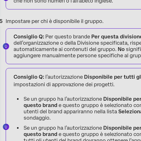
che non sono numeri o l’alfabeto inglese.
Impostare per chi è disponibile il gruppo.
Consiglio Q:
Per questo brande
Per questa division
dell’organizzazione o della Divisione specificata, ri
automaticamente ai contenuti del gruppo.
No
signif
aggiungere manualmente persone specifiche al grup
Consiglio Q:
l’autorizzazione
Disponibile per tutti gl
impostazioni di approvazione dei progetti.
Se un gruppo ha l’autorizzazione
Disponibile per 
questo brand
e questo gruppo è selezionato come
utenti del brand appariranno nella lista
Selezion
sondaggio.
Se un gruppo ha l’autorizzazione
Disponibile per 
questo brand
e questo gruppo è selezionato com
tutti gli utenti del brand dovranno ottenere l’ap