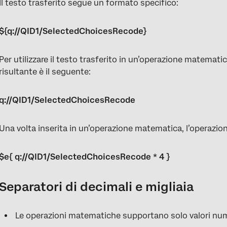
Il testo trasferito segue un formato specifico:
${q://QID1/SelectedChoicesRecode}
Per utilizzare il testo trasferito in un’operazione matematica
risultante è il seguente:
q://QID1/SelectedChoicesRecode
Una volta inserita in un’operazione matematica, l’operazion
$e{ q://QID1/SelectedChoicesRecode * 4 }
Separatori di decimali e migliaia
Le operazioni matematiche supportano solo valori num