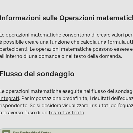
Informazioni sulle Operazioni matematiche
Sintassi delle operazioni matematiche
Informazioni sulle Operazioni matemati
Operazioni disponibili
Le operazioni matematiche consentono di creare valori per
Risoluzione dei problemi delle operazioni matematiche
è possibile creare una funzione che calcola una formula uti
Operazioni matematiche in diversi tipi di progetto
partecipanti. Le operazioni matematiche possono essere e
all’interno di una domanda o nel testo della domanda.
Flusso del sondaggio
Le operazioni matematiche eseguite nel flusso del sonda
integrati
. Per impostazione predefinita, i risultati dell’equ
rispondente. Se si desidera visualizzare i risultati dell’equa
attraverso l’uso di un
testo trasferito
.