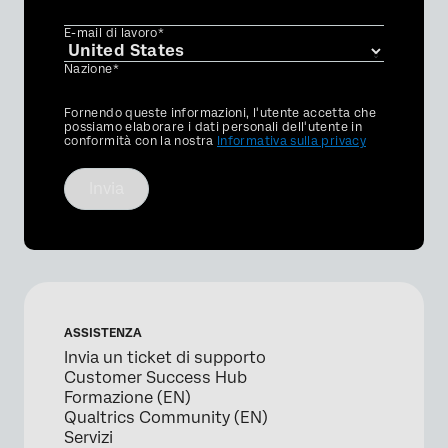
E-mail di lavoro*
Nazione*
Privacy
Fornendo queste informazioni, l'utente accetta che
Optin
possiamo elaborare i dati personali dell'utente in
conformità con la nostra
Informativa sulla privacy
Invia
ASSISTENZA
Invia un ticket di supporto
Customer Success Hub
Formazione (EN)
Qualtrics Community (EN)
Servizi