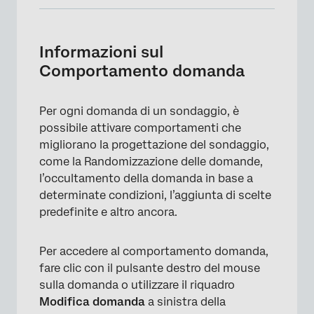
Informazioni sul Comportamento domanda
Comportamento domanda disponibile
Informazioni sul
Comportamento domanda
Aggiunta e rimozione di note
Comportamento domanda in diversi tipi di
Per ogni domanda di un sondaggio, è
progetti
possibile attivare comportamenti che
FAQs
migliorano la progettazione del sondaggio,
come la Randomizzazione delle domande,
l’occultamento della domanda in base a
determinate condizioni, l’aggiunta di scelte
predefinite e altro ancora.
Per accedere al comportamento domanda,
fare clic con il pulsante destro del mouse
sulla domanda o utilizzare il riquadro
Modifica domanda
a sinistra della