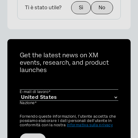
Ti è stato utile?
Sì
No
Get the latest news on XM
events, research, and product
launches
E-mail di lavoro*
Nazione*
Privacy
Fornendo queste informazioni, l'utente accetta che
Optin
possiamo elaborare i dati personali dell'utente in
conformità con la nostra
Informativa sulla privacy