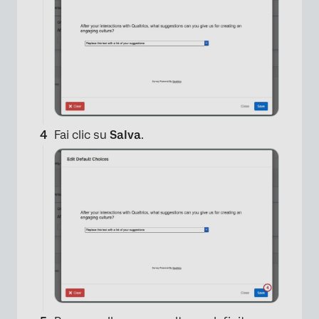
×
Fai clic su
Salva
.