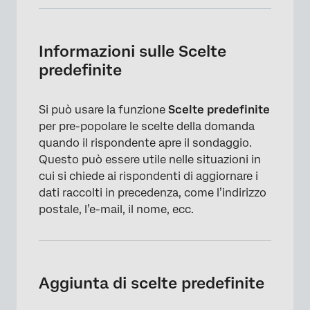
Informazioni sulle Scelte predefinite
Aggiunta di scelte predefinite
Informazioni sulle Scelte
predefinite
Visualizzazione di testo trasferito nelle
Scelte predefinite
Si può usare la funzione
Scelte predefinite
Scelte predefinite in diversi Progetti
per pre-popolare le scelte della domanda
FAQs
quando il rispondente apre il sondaggio.
Questo può essere utile nelle situazioni in
cui si chiede ai rispondenti di aggiornare i
dati raccolti in precedenza, come l’indirizzo
postale, l’e-mail, il nome, ecc.
Aggiunta di scelte predefinite