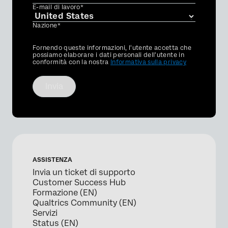
E-mail di lavoro*
Nazione*
Privacy
Fornendo queste informazioni, l'utente accetta che
Optin
possiamo elaborare i dati personali dell'utente in
conformità con la nostra
Informativa sulla privacy
Invia
ASSISTENZA
Invia un ticket di supporto
Customer Success Hub
Formazione (EN)
Qualtrics Community (EN)
Servizi
Status (EN)