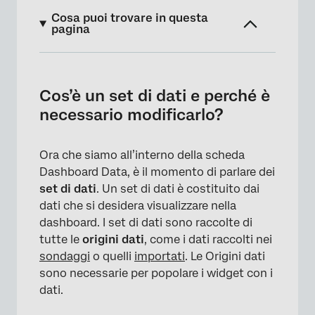
Cosa puoi trovare in questa
pagina
Cos’è un set di dati e perché è necessario
modificarlo?
Cos’è un set di dati e perché è
Comprendere i campi
necessario modificarlo?
L’effetto delle modifiche dei dati sui
Dashboard dal vivo
Ora che siamo all’interno della scheda
Dashboard Data, è il momento di parlare dei
FAQs
set di dati
. Un set di dati è costituito dai
dati che si desidera visualizzare nella
dashboard. I set di dati sono raccolte di
tutte le
origini dati
, come i dati raccolti nei
sondaggi
o quelli
importati
. Le Origini dati
sono necessarie per popolare i widget con i
dati.