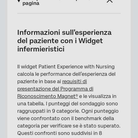
pagina
Informazioni sull’esperienza del paziente con
i Widget infermieristici
Informazioni sull’esperienza
L’esperienza del paziente con l’assistenza
del paziente con i Widget
infermieristica Vista sintetica
infermieristici
Esperienza del paziente con l’unità
infermieristica Vista sintetica
Il widget Patient Experience with Nursing
calcola le performance dell’esperienza del
Esperienza del paziente con la vista
paziente in base ai
requisiti di
dettagliata dell’unità infermieristica
presentazione del Programma di
Esportazione del rapporto di presentazione
Riconoscimento Magnet®
e le visualizza in
una tabella. I punteggi del sondaggio sono
Esportazione di un file CSV di benchmark
raggruppati in 9 categorie. Ogni punteggio
Requisiti del Dashboard
viene confrontato con il benchmark della
categoria per verificare se è stato superato.
Filtri per la data
Questi confronti sono suddivisi in 8