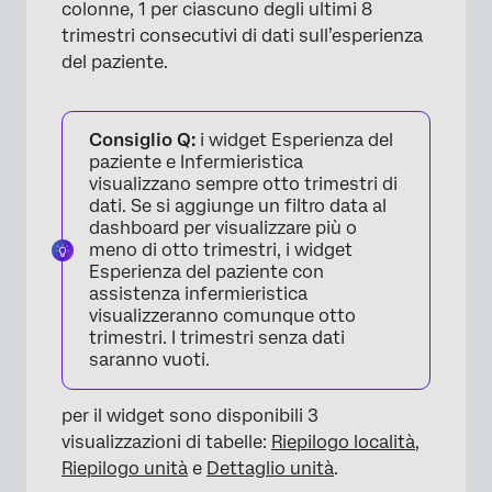
Metodologia
colonne, 1 per ciascuno degli ultimi 8
trimestri consecutivi di dati sull’esperienza
Opzioni aggiuntive
del paziente.
Consiglio Q:
i widget Esperienza del
paziente e Infermieristica
visualizzano sempre otto trimestri di
dati. Se si aggiunge un filtro data al
dashboard per visualizzare più o
meno di otto trimestri, i widget
Esperienza del paziente con
assistenza infermieristica
visualizzeranno comunque otto
trimestri. I trimestri senza dati
saranno vuoti.
per il widget sono disponibili 3
visualizzazioni di tabelle:
Riepilogo località
,
Riepilogo unità
e
Dettaglio unità
.