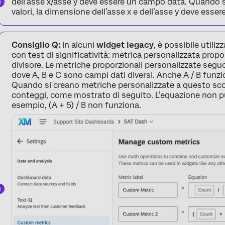
dell’asse x/asse y deve essere un campo data. Quando si e
valori, la dimensione dell’asse x e dell’asse y deve ess
Consiglio Q:
in alcuni
widget legacy
, è possibile utili
con test di significatività: metrica personalizzata pr
divisore. Le metriche proporzionali personalizzate seguo
dove A, B e C sono campi dati diversi. Anche A / B funzi
Quando si creano metriche personalizzate a questo scopo
conteggi, come mostrato di seguito. L’equazione non 
esempio, (A + 5) / B non funziona.