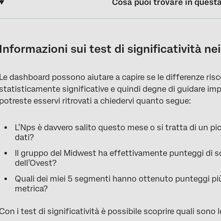
Cosa puoi trovare in quest
Informazioni sui test di significatività nei widget di Dashboard
Widget e metriche disponibili
Informazioni sui test di significatività n
Impostazione di grafici a linee e a barre
Le dashboard possono aiutare a capire se le differenze ris
Impostazione dei tavoli
statisticamente significative e quindi degne di guidare imp
Configurazione dei test di significatività
potreste esservi ritrovati a chiedervi quanto segue:
Comprendere i test di significatività
L’Nps è davvero salito questo mese o si tratta di un 
FAQs
dati?
Il gruppo del Midwest ha effettivamente punteggi di so
dell’Ovest?
Quali dei miei 5 segmenti hanno ottenuto punteggi più
metrica?
Con i test di significatività è possibile scoprire quali sono 