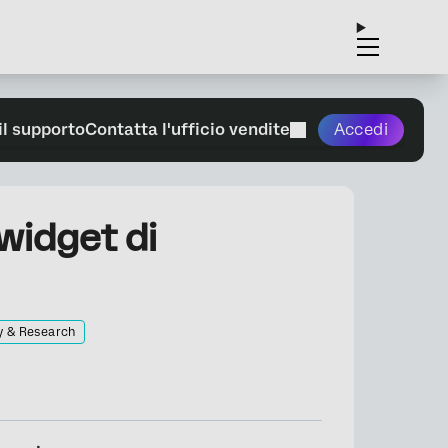
il supporto
Contatta l'ufficio vendite
Accedi
 widget di
y & Research