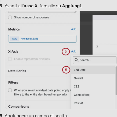
Avanti all’
asse X
, fare clic su
Aggiungi
.
Aggiungere un campo di scelta.