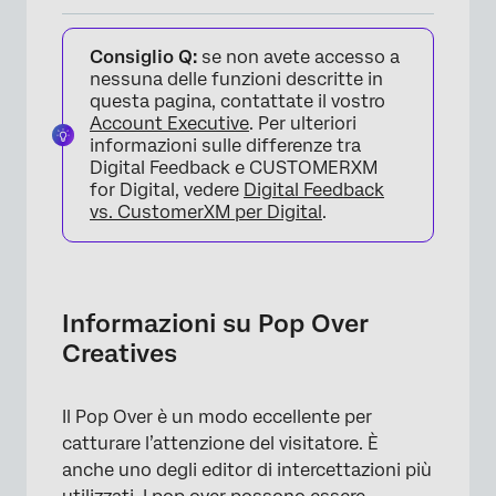
Informazioni su Pop Over Creatives
Consiglio Q:
se non avete accesso a
Come funziona
nessuna delle funzioni descritte in
questa pagina, contattate il vostro
Considerazioni sul pop over
Account Executive
. Per ulteriori
informazioni sulle differenze tra
Opzioni dell’editor di intercetta
Digital Feedback e CUSTOMERXM
for Digital, vedere
Digital Feedback
FAQs
vs. CustomerXM per Digital
.
Informazioni su Pop Over
Creatives
Il Pop Over è un modo eccellente per
catturare l’attenzione del visitatore. È
anche uno degli editor di intercettazioni più