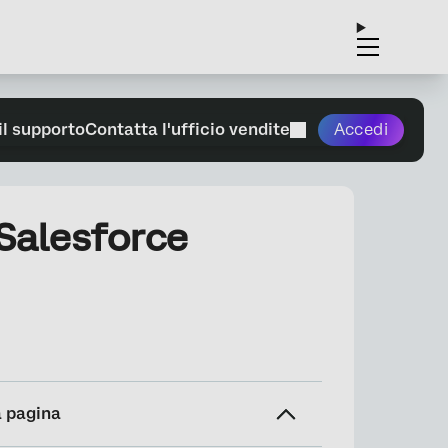
il supporto
Contatta l'ufficio vendite
Accedi
 Salesforce
a pagina