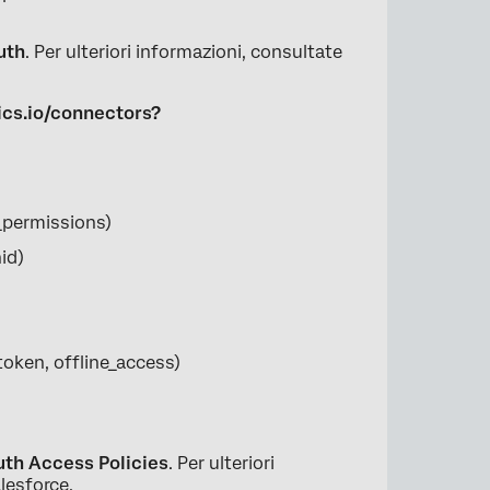
uth
. Per ulteriori informazioni, consultate
rics.io/connectors?
_permissions)
id)
token, offline_access)
th Access Policies
. Per ulteriori
alesforce
.