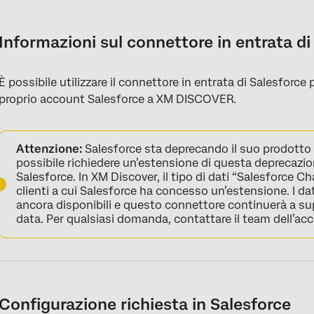
Informazioni sul connettore in entrata di Salesforce
Configurazione richiesta in Salesforce
Informazioni sul connettore in entrata di
Impostazione di un lavoro in entrata di Salesforce
È possibile utilizzare il connettore in entrata di Salesforce p
Mappatura dei dati predefinita
proprio account Salesforce a XM DISCOVER.
Attenzione:
Salesforce sta deprecando il suo prodotto d
possibile richiedere un’estensione di questa deprecazi
Salesforce. In XM Discover, il tipo di dati “Salesforce Ch
clienti a cui Salesforce ha concesso un’estensione. I da
ancora disponibili e questo connettore continuerà a supp
data. Per qualsiasi domanda, contattare il team dell’ac
Configurazione richiesta in Salesforce