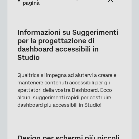
pagina
Informazioni su Suggerimenti per la
progettazione di dashboard accessibili in
Informazioni su Suggerimenti
Studio
per la progettazione di
Design per schermi più piccoli
dashboard accessibili in
Studio
Utilizzate alternative di testo per le immagini
e le visualizzazioni dei dati
Qualtrics si impegna ad aiutarvi a creare e
Includere descrizioni lunghe per le immagini
mantenere contenuti accessibili per gli
complesse o le visualizzazioni di dati
spettatori della vostra Dashboard. Ecco
Non utilizzare immagini come testo
alcuni suggerimenti rapidi per costruire
dashboard più accessibili in Studio!
Usare il colore, le dimensioni e la posizione
per trasmettere informazioni
Tavolozze di colori personalizzate
Riempimenti e modalità scura
Design per schermi più piccoli