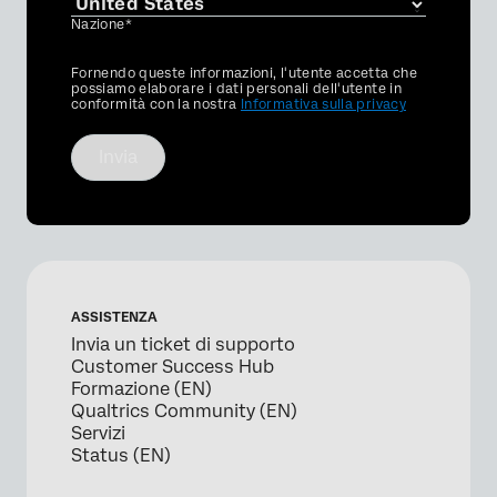
Nazione*
Privacy
Fornendo queste informazioni, l'utente accetta che
Optin
possiamo elaborare i dati personali dell'utente in
conformità con la nostra
Informativa sulla privacy
Invia
ASSISTENZA
Invia un ticket di supporto
Customer Success Hub
Formazione (EN)
Qualtrics Community (EN)
Servizi
Status (EN)