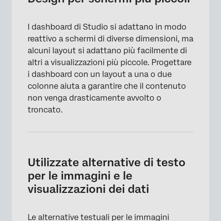
Colori metrici a condizione
I dashboard di Studio si adattano in modo
Non sovraffollare i dashboard
reattivo a schermi di diverse dimensioni, ma
Modifica della descrizione di un widget di
alcuni layout si adattano più facilmente di
visualizzazione
altri a visualizzazioni più piccole. Progettare
i dashboard con un layout a una o due
colonne aiuta a garantire che il contenuto
non venga drasticamente avvolto o
troncato.
Utilizzate alternative di testo
per le immagini e le
visualizzazioni dei dati
Le alternative testuali per le immagini