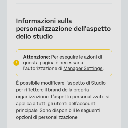
Informazioni sulla personalizzazione
dell’aspetto dello studio
Informazioni sulla
Logo personalizzato
personalizzazione dell’aspetto
dello studio
Modifica del logo
Rimozione del logo
Attenzione:
Per eseguire le azioni di
Applicare il Brand personalizzato
questa pagina è necessaria
Personalizzazione della visualizzazione delle
l’autorizzazione di
Manager Settings
.
conversazioni
È possibile modificare l’aspetto di Studio
Palette di colori
per riflettere il brand della propria
Creare una tavolozza di colori personalizzata
organizzazione. L’aspetto personalizzato si
applica a tutti gli utenti dell’account
Importare una tavolozza di colori
principale. Sono disponibili le seguenti
Attivare e disattivare una tavolozza di colori
opzioni di personalizzazione:
Duplica di una tavolozza di colori