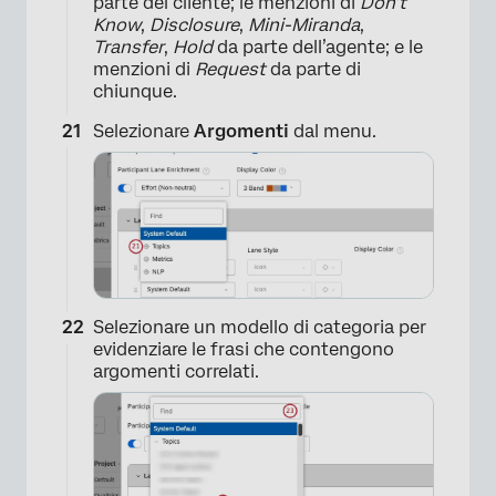
parte del cliente; le menzioni di
Don’t
×
Know
,
Disclosure
,
Mini-Miranda
,
Transfer
,
Hold
da parte dell’agente; e le
menzioni di
Request
da parte di
chiunque.
Selezionare
Argomenti
dal menu.
Selezionare un modello di categoria per
evidenziare le frasi che contengono
argomenti correlati.