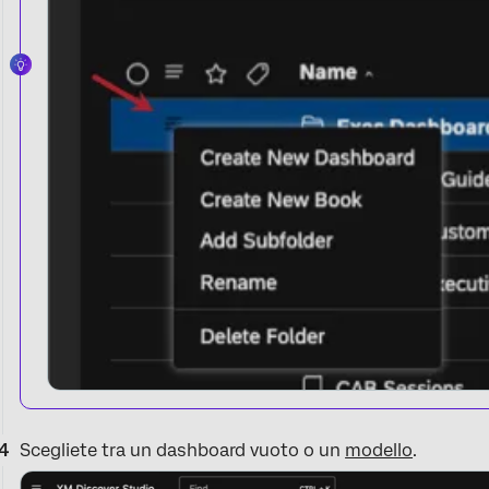
Scegliete tra un dashboard vuoto o un
modello
.