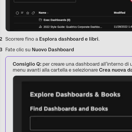
Scorrere fino a
Esplora dashboard e libri
.
Fate clic su
Nuovo Dashboard
Consiglio Q:
per creare una dashboard all’interno di un
menu avanti alla cartella e selezionare
Crea nuova d