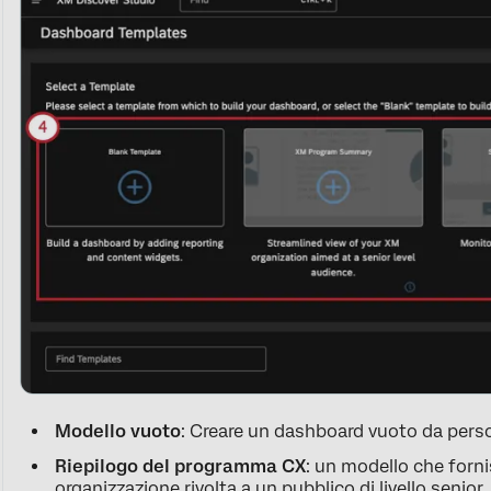
Modello vuoto
: Creare un dashboard vuoto da perso
Riepilogo del programma CX
: un modello che forni
organizzazione rivolta a un pubblico di livello senior.