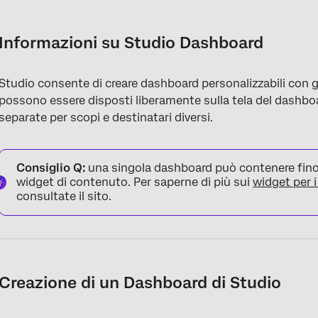
Informazioni su Studio Dashboard
Creazione di un Dashboard di Studio
Informazioni su Studio Dashboard
Compilazione di un modello
Studio consente di creare dashboard personalizzabili con gr
possono essere disposti liberamente sulla tela del dashboa
separate per scopi e destinatari diversi.
Consiglio Q:
una singola dashboard può contenere fino a
widget di contenuto. Per saperne di più sui
widget per i
consultate il sito.
Creazione di un Dashboard di Studio