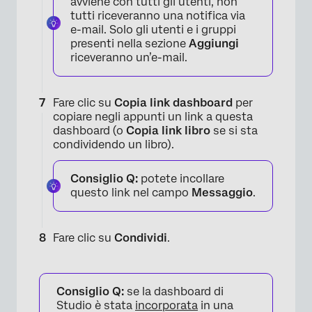
avviene con tutti gli utenti, non
tutti riceveranno una notifica via
e-mail. Solo gli utenti e i gruppi
presenti nella sezione
Aggiungi
riceveranno un’e-mail.
×
Fare clic su
Copia link dashboard
per
copiare negli appunti un link a questa
dashboard (o
Copia link libro
se si sta
condividendo un libro).
Consiglio Q:
potete incollare
questo link nel campo
Messaggio
.
Fare clic su
Condividi
.
Consiglio Q:
se la dashboard di
Studio è stata
incorporata
in una