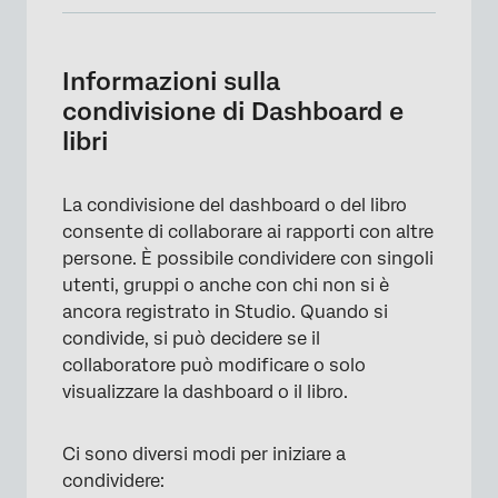
Informazioni sulla condivisione di Dashboard
e libri
Informazioni sulla
Condivisione di un Dashboard o di un Libro
condivisione di Dashboard e
libri
Proprietari contro proprietari. Editori contro
editori. Visualizzatori
La condivisione del dashboard o del libro
Condivisione di Dashboard vs. Condivisione
consente di collaborare ai rapporti con altre
di Dashboard vs. Condivisione di Dashboard
persone. È possibile condividere con singoli
vs. Condivisione di Dashboard vs.
utenti, gruppi o anche con chi non si è
Condivisione di Dashboard vs. Condivisione
ancora registrato in Studio. Quando si
di Dashboard vs. Condivisione di Dashboard
condivide, si può decidere se il
vs. Condivisione di Dashboard vs.
collaboratore può modificare o solo
Condivisione di Dashboard. Condivisione del
visualizzare la dashboard o il libro.
libro
Condivisione di più Dashboard o Libri alla
Ci sono diversi modi per iniziare a
volta
condividere: