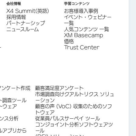
会社情報
学習コンテンツ
X4 Summit(英語)
お客様導入事例
採用情報
イベント・ウェビナー
パートナーシップ
一覧
ニュースルーム
人気コンテンツ 一覧
XM Basecamp
価格
ー
Trust Center
アンケート作成
顧客満足度アンケート
市場調査向けクアルトリクス ソリュ
ト調査ツール
ーション
トウェア
顧客の声 (VoC) 収集のためのソフ
トウェア
ンス分析
従業員パルスサーベイ ツール
コンジョイント分析ソフトウェアツ
ルアプリから
ール