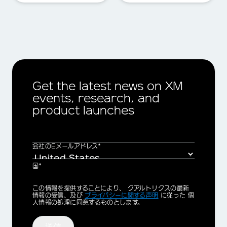
Get the latest news on XM
events, research, and
product launches
会社のEメールアドレス*
国*
Privacy
この情報を提供することにより、 クアルトリクスの最新
Optin
情報の受信、及び
プライバシーに関する声明
に従った 個
人情報の処理に同意するものとします。
送信