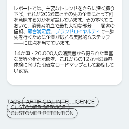
レポートでは、主要なトレンドをさらに深く掘り
下げ、それが2026年とその先の企業にとって何
を意味するのかを解説しています。そのすべてに
おいて、消費者調査で最も大切な部分——顧客の
信頼、
顧客満足度
、
ブランドロイヤルティ
で一歩
先を行くために企業が取れる実践的なステップ
——に焦点を当てています。
14か国・20,000人の消費者から得られた豊富
な業界分析と示唆を、これからの12か月の顧客
体験に向けた明確なロードマップとして凝縮して
います。
TAGS:
ARTIFICIAL INTELLIGENCE
CUSTOMER SERVICE
CUSTOMER RETENTION