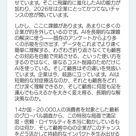
せています。そこに飛躍的に進化したAIの能力が
加わり、2026年は企業にとってかつてないチャ
ンスの窓が開いています。
しかし、ここに課題があります。あまりに多くの
企業が的を外しているのです。AIを長期的な課題
の解決に使う——既存のアンケートからより多
くの示唆を引き出す、データをこれまでより速く
簡単に理解する、わざわざ折り返さなくても顧客
との対応を自動で完結させる、といった使い方を
するのではなく、単なるコスト削減のためだけに
AIを使っている。そして顧客はその違いを見抜い
ています。企業は今、岐路に立っています。AIは
短期的な対症療法なのか、それとも顧客をどれ
だけ深く理解できるか、そして顧客に何度も足を
運んでもらえるかを大きく変え得る、長期的な解
決策なのか。
14か国・20,000人の消費者を対象とした最新
のグローバル調査から、この特別な局面で満足
度・信頼・ロイヤルティを本当に動かしているも
のは何か、そして顧客中心の企業がこのチャンス
をどう活かして持続的なインパクトを生み出せる