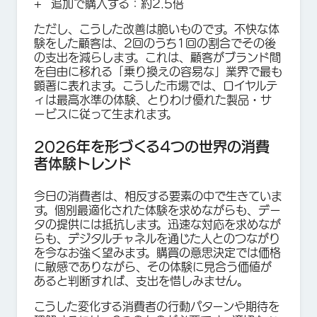
追加で購入する：約2.5倍
ただし、こうした改善は脆いものです。不快な体
験をした顧客は、2回のうち1回の割合でその後
の支出を減らします。これは、顧客がブランド間
を自由に移れる「乗り換えの容易な」業界で最も
顕著に表れます。こうした市場では、ロイヤルテ
ィは最高水準の体験、とりわけ優れた製品・サ
ービスに従って生まれます。
2026年を形づくる4つの世界の消費
者体験トレンド
今日の消費者は、相反する要素の中で生きていま
す。個別最適化された体験を求めながらも、デー
タの提供には抵抗します。迅速な対応を求めなが
らも、デジタルチャネルを通じた人とのつながり
を今なお強く望みます。購買の意思決定では価格
に敏感でありながら、その体験に見合う価値が
あると判断すれば、支出を惜しみません。
こうした変化する消費者の行動パターンや期待を