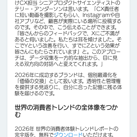
けCX担当 シニアプロダクトサイエンティストの
テリー・アンダーソンは言います。「CX責任者
に短い動画を撮影してもらい、Instagramや自
社アプリなど、顧客が実際にいる場所に投稿する
のです。その中で、こう伝えることができます。
『皆さんからのフィードバックで、Xにご不満が
あると伺いました。私たちは耳を傾けました。そ
こでYという改善を行い、すでにZという効果が
皆さんにもたらされています』と。このアプロー
チは、データ収集を一方的な抽出から、目に見
える双方向の対話へと変えてくれます。」
2026年に成功するブランドは、個別最適化を
「価値の交換」として扱います。透明性と管理権
を提供する見返りに、自分に合った記憶に残る体
験を届けるのです。
世界の消費者トレンドの全体像をつか
む
2026年 世界の消費者体験トレンドレポートの
完全版を、無料で
ダウンロード
いただけます。