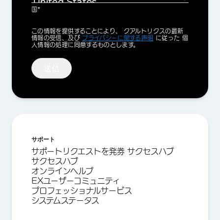
国*
Privacy
この情報を提供することにより、 クアルトリクスの最新
Optin
情報の受信、及び
プライバシーに関する声明
に従った 個
人情報の処理に同意するものとします。
送信
サポート
サポートリクエストを発券 サクセスハブ
サクセスハブ
オンラインヘルプ
EXユーザーコミュニティ
プロフェッショナルサービス
システムステータス