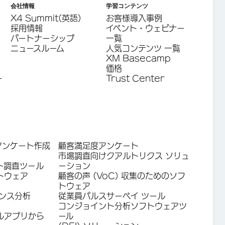
会社情報
学習コンテンツ
X4 Summit(英語)
お客様導入事例
採用情報
イベント・ウェビナー
パートナーシップ
一覧
ニュースルーム
人気コンテンツ 一覧
XM Basecamp
価格
ー
Trust Center
アンケート作成
顧客満足度アンケート
市場調査向けクアルトリクス ソリュ
ト調査ツール
ーション
トウェア
顧客の声 (VoC) 収集のためのソフ
トウェア
ンス分析
従業員パルスサーベイ ツール
コンジョイント分析ソフトウェアツ
ルアプリから
ール