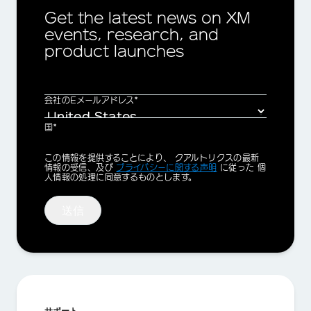
Get the latest news on XM
events, research, and
product launches
会社のEメールアドレス*
国*
Privacy
この情報を提供することにより、 クアルトリクスの最新
Optin
情報の受信、及び
プライバシーに関する声明
に従った 個
人情報の処理に同意するものとします。
送信
サポート