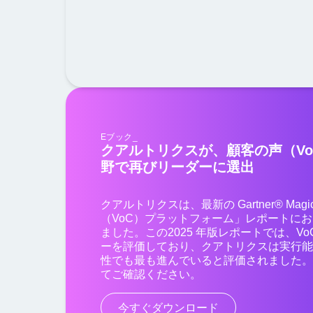
Eブック_
クアルトリクスが、顧客の声（V
野で再びリーダーに選出
クアルトリクスは、最新の Gartner® Magic
（VoC）プラットフォーム」レポートに
ました。この2025 年版レポートでは、V
ーを評価しており、クアトリクスは実行
性でも最も進んでいると評価されました
てご確認ください。
今すぐダウンロード