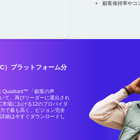
顧客保持率やコ
oC）プラットフォーム分
 Quadrant™ 「顧客の声
おいて、再びリーダーに選出され
oC市場における12のプロバイダ
能力で最も高く、ビジョン完全
。詳細は今すぐダウンロードし