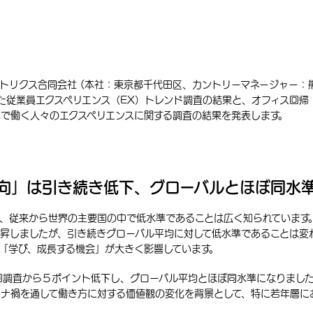
リクス合同会社 (本社：東京都千代田区、カントリーマネージャー：熊代
業員エクスペリエンス（EX）トレンド調査の結果と、オフィス回帰（Retu
する日本で働く人々のエクスペリエンスに関する調査の結果を発表します。
向」は引き続き低下、グローバルとほぼ同水
は、従来から世界の主要国の中で低水準であることは広く知られています
昇しましたが、引き続きグローバル平均に対して低水準であることは変
「学び、成長する機会」が大きく影響しています。
回調査から５ポイント低下し、グローバル平均とほぼ同水準になりまし
ロナ禍を通して働き方に対する価値観の変化を背景として、特に若年層に